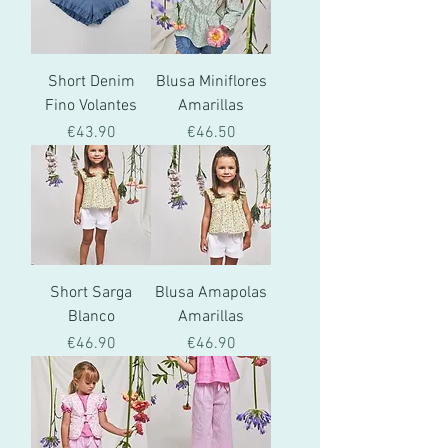
Short Denim
Blusa Miniflores
Fino Volantes
Amarillas
價格
價格
€43.90
€46.50
Short Sarga
Blusa Amapolas
Blanco
Amarillas
價格
價格
€46.90
€46.90