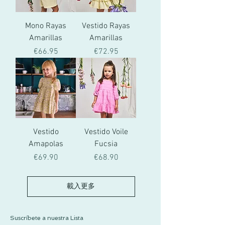
Mono Rayas
Vestido Rayas
Amarillas
Amarillas
價格
價格
€66.95
€72.95
Vestido
Vestido Voile
Amapolas
Fucsia
價格
價格
€69.90
€68.90
載入更多
Suscríbete a nuestra Lista