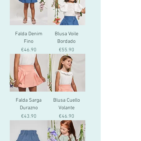
Falda Denim
Blusa Voile
Fino
Bordado
價格
價格
€46.90
€55.90
Falda Sarga
Blusa Cuello
Durazno
Volante
價格
價格
€43.90
€46.90