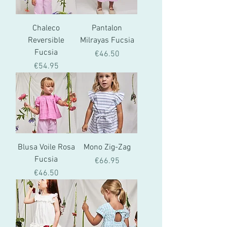
Chaleco
Pantalon
Reversible
Milrayas Fucsia
Fucsia
價格
€46.50
價格
€54.95
Blusa Voile Rosa
Mono Zig-Zag
Fucsia
價格
€66.95
價格
€46.50