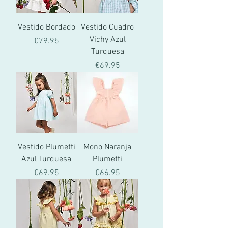
Vestido Bordado
Vestido Cuadro
Vichy Azul
價格
€79.95
Turquesa
價格
€69.95
Vestido Plumetti
Mono Naranja
Azul Turquesa
Plumetti
價格
價格
€69.95
€66.95