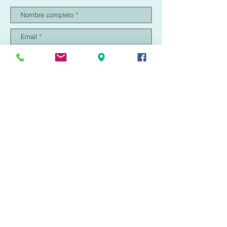
Acepto los términos y condiciones
Enviar datos
AVISO DE PRIVACIDAD
TÉRMINOS Y CONDICIONES
QUIÉNES SOMOS
NUESTRAS MARCAS
CONTACTO