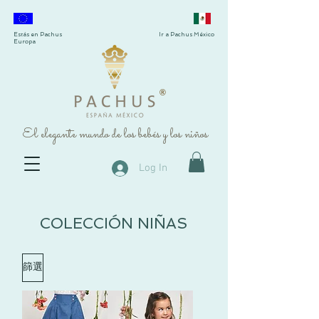
Estás en Pachus
Ir a Pachus México
Europa
®
El elegante mundo de los bebés y los niños
Log In
COLECCIÓN NIÑAS
篩選