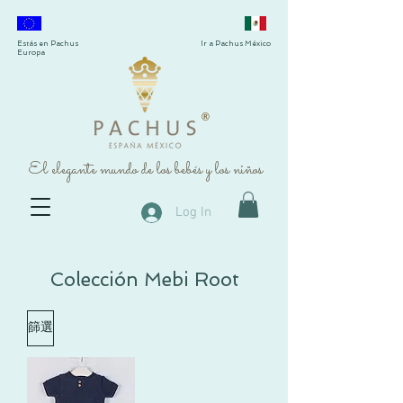
Estás en Pachus
Ir a Pachus México
Europa
®
El elegante mundo de los bebés y los niños
Log In
Colección Mebi Root
篩選