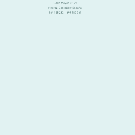
Calle Mayor 27-29
Vinaroz, Castellón (España)
964 155 233 699 182 061