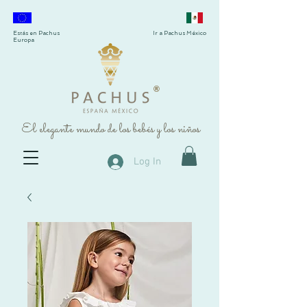
Estás en Pachus
Ir a Pachus México
Europa
®
El elegante mundo de los bebés y los niños
Log In