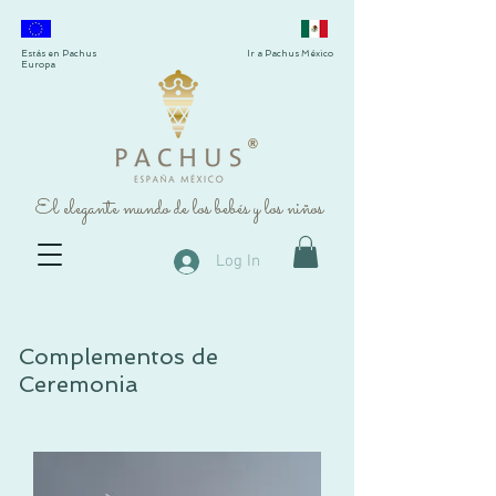
Estás en Pachus
Ir a Pachus México
Europa
®
El elegante mundo de los bebés y los niños
Log In
Complementos de
Ceremonia