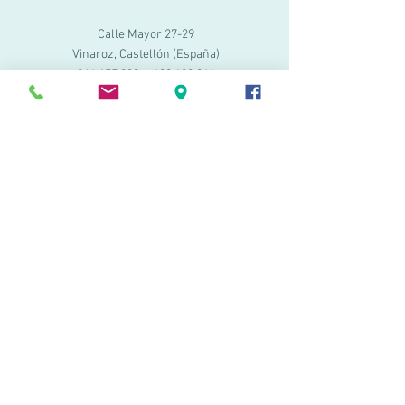
Calle Mayor 27-29
Vinaroz, Castellón (España)
964 155 233
699 182 061