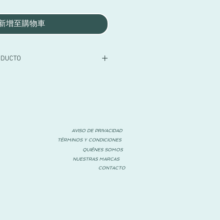
新增至購物車
ODUCTO
Acrílico para decoración de bebés.
 varios colores. Medidas 15 x 15 cm.
t Lethu (España)
AVISO DE PRIVACIDAD
TÉRMINOS Y CONDICIONES
QUIÉNES SOMOS
NUESTRAS MARCAS
CONTACTO