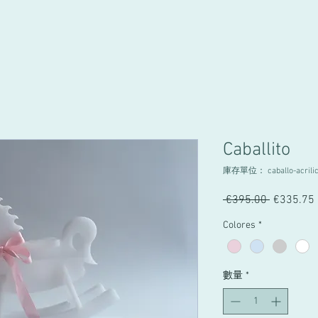
Caballito
庫存單位： caballo-acrili
 €395.00 
一
€335.75
般
Colores
*
價
格
數量
*