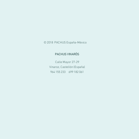
© 2018 PACHUS España-México
PACHUS VINARÒS
Calle Mayor 27-29
Vinaroz, Castellón (España)
964 155 233 699 182 061