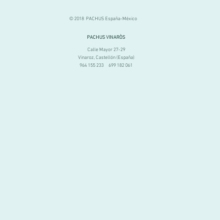
© 2018 PACHUS España-México
PACHUS VINARÒS
Calle Mayor 27-29
Vinaroz, Castellón (España)
964 155 233 699 182 061