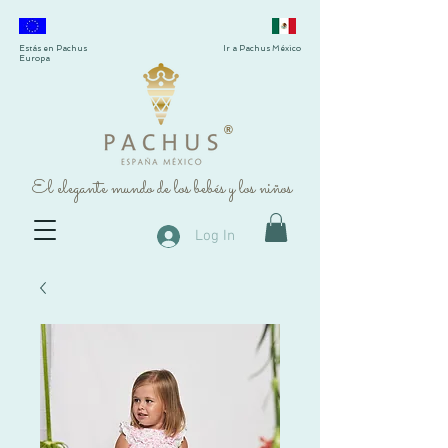
Estás en Pachus
Ir a Pachus México
Europa
®
El elegante mundo de los bebés y los niños
Log In