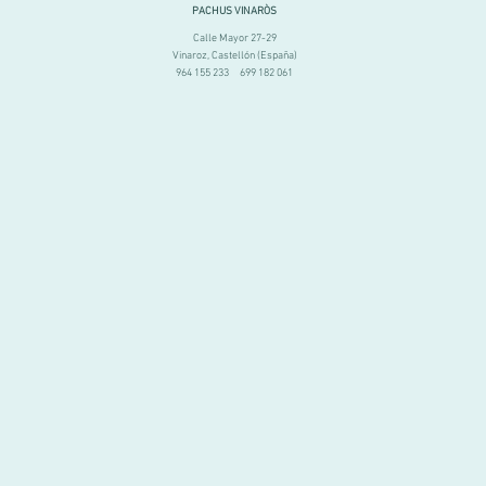
PACHUS VINARÒS
Calle Mayor 27-29
Vinaroz, Castellón (España)
964 155 233 699 182 061