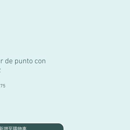
or de punto con
z
.75
促
銷
價
格
新增至購物車