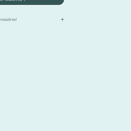
 nosotros!
lla o tienes alguna duda, contactacnos
55 3719 1601 o por mail a
za!