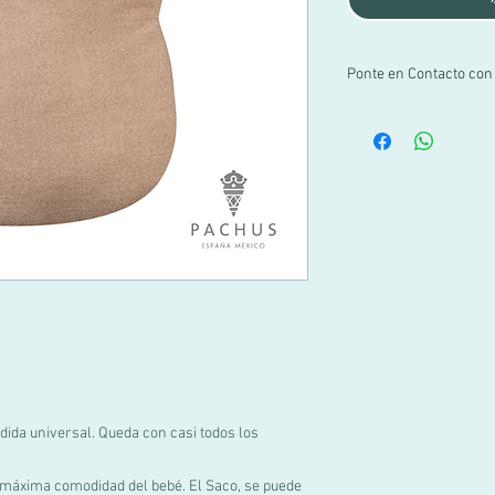
Ponte en Contacto con
Si no encuentras tu ta
por WhatsApp al +52 1 
info@pachus.com.mx
Gracias por tu confian
edida universal. Queda con casi todos los
la máxima comodidad del bebé. El Saco, se puede