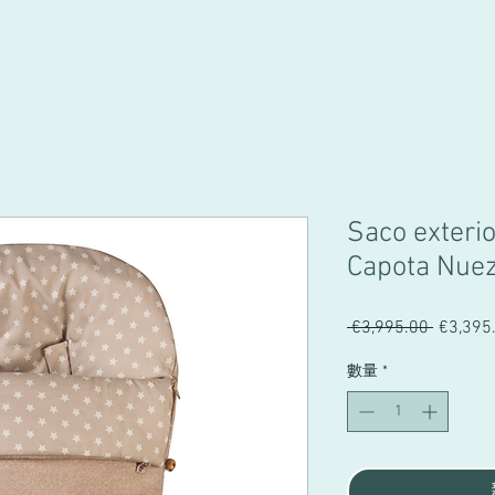
Saco exteri
Capota Nue
 €3,995.00 
一
€3,395
般
數量
*
價
格