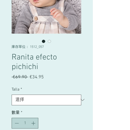
庫存單位： 1512_057
Ranita efecto
pichichi
 €69.90 
一
€34.95
促
般
銷
價
價
Talla
*
格
格
數量
*