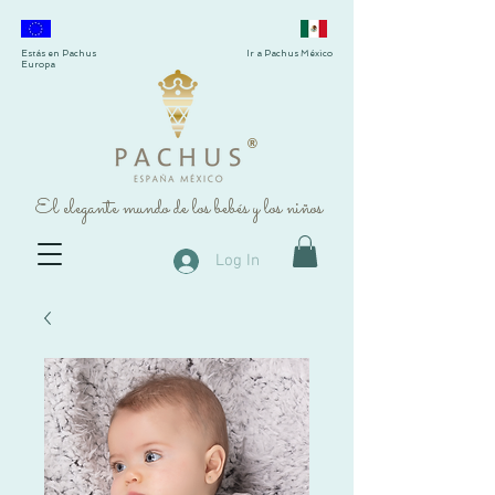
Estás en Pachus
Ir a Pachus México
Europa
®
El elegante mundo de los bebés y los niños
Log In