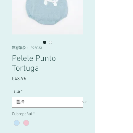
庫存單位： P23C33
Pelele Punto
Tortuga
€48.95
價
格
Talla
*
Cubrepañal
*