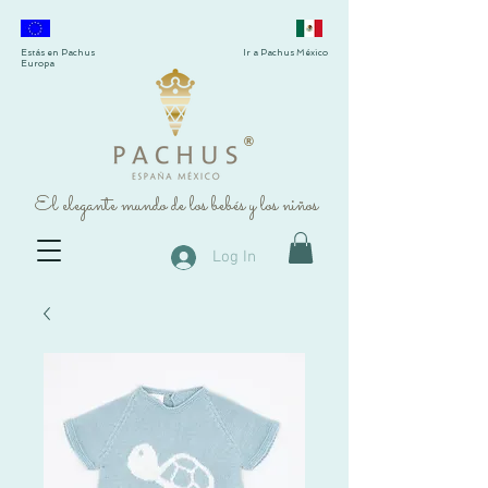
Estás en Pachus
Ir a Pachus México
Europa
®
El elegante mundo de los bebés y los niños
Log In