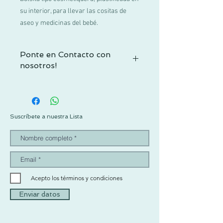
su interior, para llevar las cositas de
aseo y medicinas del bebé.
Ponte en Contacto con
nosotros!
Si no encuentras tu talla o tienes alguna
duda, contactacnos por WhatsApp al +52
1 55 3719 1601 o por mail a
info@pachus.com.mx
Suscríbete a nuestra Lista
Gracias por tu confianza!
Acepto los términos y condiciones
Enviar datos