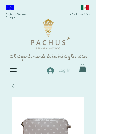
Estás en Pachus
Ir a Pachus México
Europa
®
El elegante mundo de los bebés y los niños
Log In