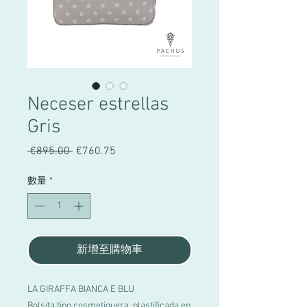
Neceser estrellas
Gris
 €895.00 
一
€760.75
促
般
銷
價
價
數量
*
格
格
新增至購物車
LA GIRAFFA BIANCA E BLU
Bolsita tipo cosmetiquera, plastificada en