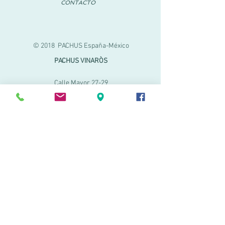
CONTACTO
© 2018 PACHUS España-México
PACHUS VINARÒS
Calle Mayor 27-29
Vinaroz, Castellón (España)
964 155 233
699 182 061