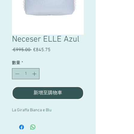
Neceser ELLE Azul
 €995.00 
一
€845.75
促
般
銷
價
價
數量
*
格
格
新增至購物車
La Giraffa Bianca e Blu