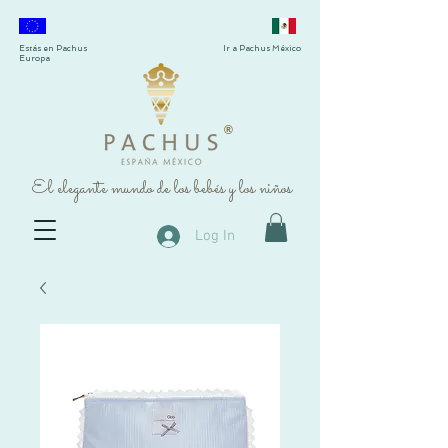
Estás en Pachus
Ir a Pachus México
Europa
®
El elegante mundo de los bebés y los niños
Log In