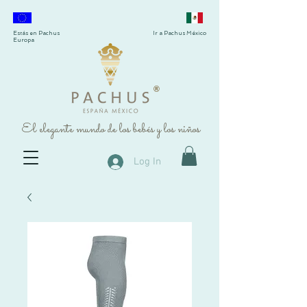
Estás en Pachus
Ir a Pachus México
Europa
®
El elegante mundo de los bebés y los niños
Log In