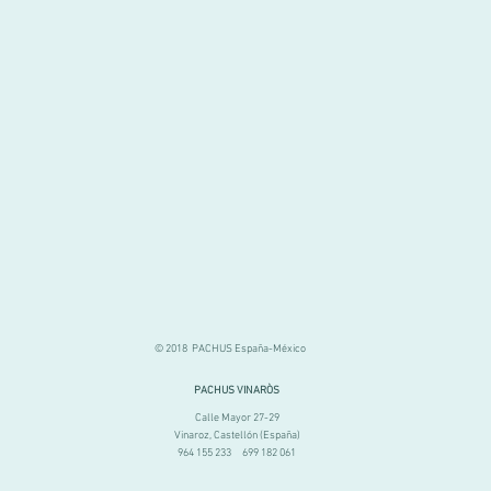
© 2018 PACHUS España-México
PACHUS VINARÒS
Calle Mayor 27-29
Vinaroz, Castellón (España)
964 155 233 699 182 061