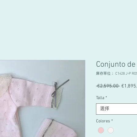
Conjunto de
庫存單位： C1428 J-P RO
 €2,595.00 
一
€1,895
般
Talla
*
價
格
選擇
Colores
*