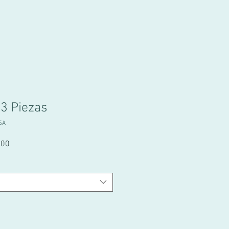
 3 Piezas
SA
.00
促
銷
價
格