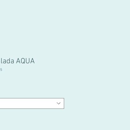
alada AQUA
5