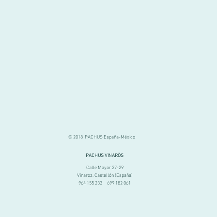
© 2018 PACHUS España-México
PACHUS VINARÒS
Calle Mayor 27-29
Vinaroz, Castellón (España)
964 155 233 699 182 061