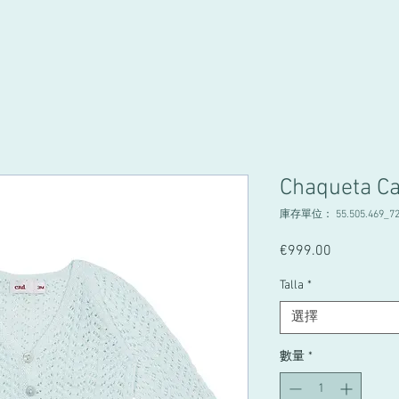
Chaqueta C
庫存單位： 55.505.469_72
€999.00
價
格
Talla
*
選擇
數量
*