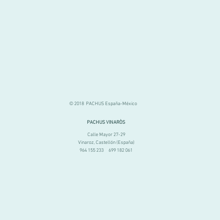
© 2018 PACHUS España-México
PACHUS VINARÒS
Calle Mayor 27-29
Vinaroz, Castellón (España)
964 155 233 699 182 061