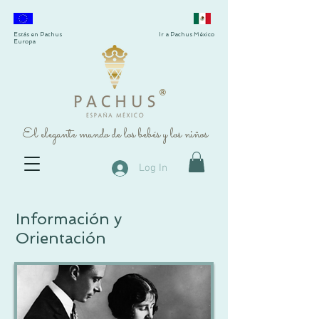
Estás en Pachus
Ir a Pachus México
Europa
®
El elegante mundo de los bebés y los niños
Log In
Información y
Orientación